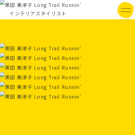
インテリアスタイリスト
黒田 美津子
Long Trail Runnin’
One Stool, One Story Interoffice 50th
Anniversary Charity Auction