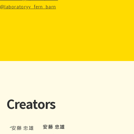
@laboratoryy_fern_barn
Creators
安藤 忠雄