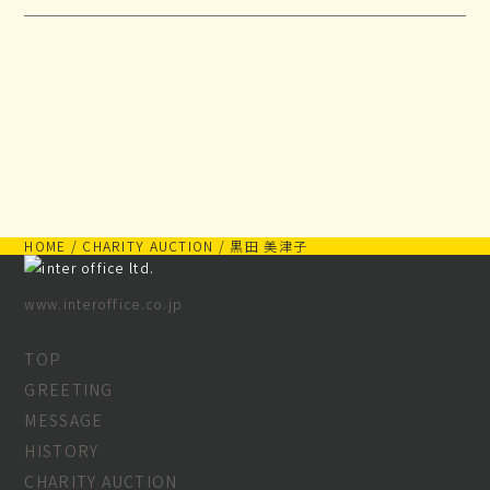
HOME
/
CHARITY AUCTION
/
黒田 美津子
www.interoffice.co.jp
TOP
GREETING
MESSAGE
HISTORY
CHARITY AUCTION